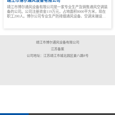
靖江市博尔通风设备有限公司
靖江市博尔通风设备有限公司是一家专业生产及销售通风空调装
备的公司。公司注册资金119万元，占地面积8000平方米，现在
职工200人。博尔公司专业生产防排烟通风设备、空调末端设备
及附件已有多年历史且具有丰富的专业生产经验。主要生产风
机、风阀、表冷器、风机盘管、新风机组、组合式空调器、风
口、配件、减振器、加湿器等产品。公司拥有高级工程师、工程
师及一支经验丰富的技术人员队伍。工艺设备齐全并备有先进的
空调设备检测设备,坚持“以质取胜，价格合理，供货及时，服务
靖江市博尔通风设备有限公司
周到”宗旨，以信誉求市场，以科技进步竭诚为用户提供优良的
服务，产品性能达到国家标准。 本公司生产设备精良，制造工
江苏备案
艺先进，检测手段齐全，产品结构新颖，品质性能可靠，诚信服
公司地址：江苏靖江市城北园区姜八路8号
务一流。公司吸收了原企业二十多年生产中央空调设备的技术和
生产经验，引进了具有先进工艺的高效换热器生产线和风机盘管
检测线，采用ISO9001系列质量管理体系，重新辅以现代化的经
营理念和管理模式，从而力保能一如既往地提供给您高质量、高
水平的中央空调产品。 靖江市博尔通风设备有限公司良好的售
后服务，深受全国各地用户一致好评。其产品工艺精良，外型美
观，规格齐全，并根据用户特殊要求由电脑快捷提供空调设备技
术参数，使用户享受最理想的空调通风设备机组，以及设备安装
前技术咨询的有效服务。公司以严格的产品生产监控程序以及优
良的售后服务恭候您的光临、指导、洽谈合作。